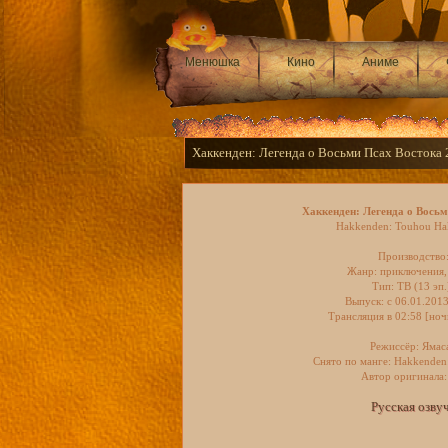
Менюшка
Кино
Аниме
Хаккенден: Легенда о Восьми Псах Востока 
Хаккенден: Легенда о Восьм
Hakkenden: Touhou Ha
Производство
Жанр: приключения, 
Тип: ТВ (13 эп.
Выпуск: c 06.01.201
Трансляция в 02:58 [но
Режиссёр: Ямас
Снято по манге: Hakkenden
Автор оригинала
Русская озву