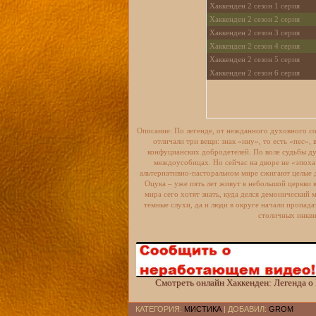
Хаккенден 2 сезон 1 серия
Хаккенден 2 сезон 2 серия
Хаккенден 2 сезон 3 серия
Хаккенден 2 сезон 4 серия
Хаккенден 2 сезон 5 серия
Хаккенден 2 сезон 6 серия
Описание: По легенде, от нежданного духовного со
отличали три вещи: знак «ину», то есть «пес»,
конфуцианских добродетелей. По воле судьбы ду
междоусобицах. Но сейчас на дворе не «эпоха 
альтернативно-пасторальном мире сжигают целые д
Оцука – уже пять лет живут в небольшой церкви в
мира сего хотят знать, куда делся демонический 
темные слухи, да и люди в округе начали пропадат
столичных инкви
Смотреть онлайн Хаккенден: Легенда о 
КАТЕГОРИЯ
:
МИСТИКА
|
ДОБАВИЛ
:
GROM