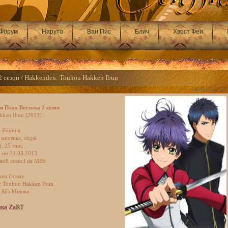
Форум
Наруто
Ван Пис
Блич
Хвост Феи
2 сезон / Hakkenden: Touhou Hakken Ibun
22.08.2013, 20:
и Псах Востока 2 сезон
kken Ibun [2013]
: Япония
мистика, сёдзё
), 25 мин.
3 по 31.03.2013
чной сеанс] на MBS
аки Осаму
: Touhou Hakken Ibun
: Абэ Миюки
чка ZaRT