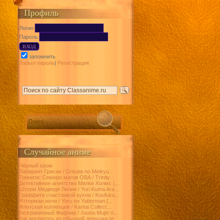
Профиль
Логин:
Пароль:
запомнить
Забыл пароль
|
Регистрация
Случайное аниме
Чёрный хром
Лабиринт Грисаи / Grisaia no Meikyu...
Тринити: Семеро магов ОВА / Trinity...
Детективное агентство Милки Холмс (...
Шторм Медведя Лилии / Yuri Kuma Ara...
Граффити счастливой кухни / Koufuku...
Яттерман ночи / Yoru no Yatterman [...
Флотская коллекция / Kantai Collect...
Безграничный Фафнир / Juuou Mujin n...
Как воспитать из обычной девушки ге...