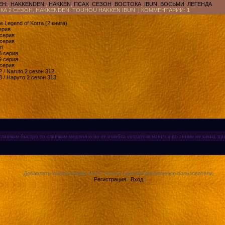
ЕН:
,
HAKKENDEN:
,
HAKKEN
,
ПСАХ
,
СЕЗОН
,
ВОСТОКА
,
IBUN
,
ВОСЬМИ
,
ЛЕГЕНДА
А 2 СЕЗОН, HAKKENDEN: TOUHOU HAKKEN IBUN. |
КОММЕНТАРИИ
:
1
e Legend of Korra (2 книга)
ерия
 серия
 серия
ri
8 серия
9 серия
 серия
 / Naruto 2 сезон 312
 / Наруто 2 сезон 313
слишком быстро то слишком медленно но ет ошибка создателя манги а по аниме не каких пр
Добавлять комментарии могут только зарегистрированные пользователи.
[
Регистрация
|
Вход
]