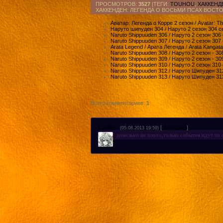
ПРОСМОТРОВ
:
3527
|ТЕГИ:
TOUHOU
,
ХАККЕНД
ХАККЕНДЕН: ЛЕГЕНДА О ВОСЬМИ ПСАХ ВОСТОК
Аватар: Легенда о Корре 2 сезон / Avatar: Th
Наруто шипуден 304 / Наруто 2 сезон 304 с
Naruto Shippuuden 306 / Наруто 2 сезон 306
Naruto Shippuuden 307 / Наруто 2 сезон 307
Arata Legend / Арата Легенда / Arata Kangata
Naruto Shippuuden 308 / Наруто 2 сезон - 30
Naruto Shippuuden 309 / Наруто 2 сезон - 30
Naruto Shippuuden 310 / Наруто 2 сезон 310
Naruto Shippuuden 312 / Наруто Шипуден 312
Naruto Shippuuden 313 / Наруто Шипуден 313
Всего комментариев
:
1
1
pride
[
Материал
]
(05.08.2013 19:59)
довольно не плохо,только события идут то 