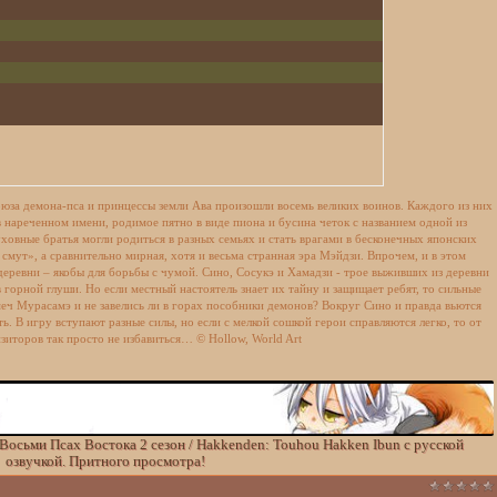
юза демона-пса и принцессы земли Ава произошли восемь великих воинов. Каждого из них
 в нареченном имени, родимое пятно в виде пиона и бусина четок с названием одной из
ховные братья могли родиться в разных семьях и стать врагами в бесконечных японских
смут», а сравнительно мирная, хотя и весьма странная эра Мэйдзи. Впрочем, и в этом
еревни – якобы для борьбы с чумой. Сино, Сосукэ и Хамадзи - трое выживших из деревни
 горной глуши. Но если местный настоятель знает их тайну и защищает ребят, то сильные
меч Мурасамэ и не завелись ли в горах пособники демонов? Вокруг Сино и правда вьются
ь. В игру вступают разные силы, но если с мелкой сошкой герои справляются легко, то от
зиторов так просто не избавиться… © Hollow, World Art
Восьми Псах Востока 2 сезон / Hakkenden: Touhou Hakken Ibun с русской
озвучкой. Притного просмотра!