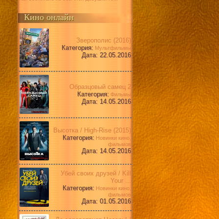
Кино онлайн
Зверополис (2016)
Категория:
Мультфильмы
Дата: 22.05.2016
Образцовый самец 2
Категория:
Фильмы
Дата: 14.05.2016
Высотка / High-Rise (2015)
Категория:
Новинки кино,
фильмов
Дата: 14.05.2016
Убей своих друзей / Kill
Your ...
Категория:
Новинки кино,
фильмов
Дата: 01.05.2016