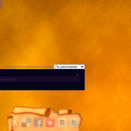
Порядок вывода комментариев:
0
итэнзий нету