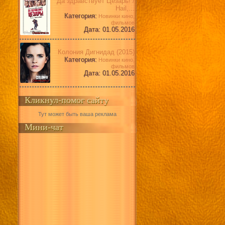
Да здравствует Цезарь! /
Hail,...
Категория:
Новинки кино,
фильмов
Дата: 01.05.2016
Колония Дигнидад (2015)
Категория:
Новинки кино,
фильмов
Дата: 01.05.2016
Кликнул-помог сайту
Тут может быть ваша реклама
Мини-чат