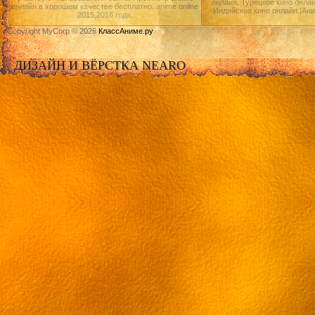
онлайн, Турецкое кино онлай
онлайн в хорошем качестве бесплатно. anime online
Индийское кино онлайн.|Ан
2015,2016 года.
Copyright MyCorp © 2026
КлассАниме.ру
ДИЗАЙН И ВЁРСТКА NEARO