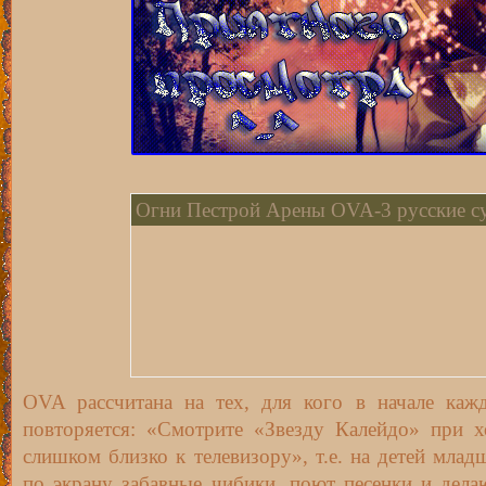
Огни Пестрой Арены OVA-3 русские с
OVA рассчитана на тех, для кого в начале кажд
повторяется: «Смотрите «Звезду Калейдо» при 
слишком близко к телевизору», т.е. на детей млад
по экрану забавные чибики, поют песенки и дела