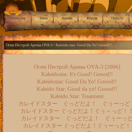
Менюшка
Кино
Аниме
Форум
Наруто
Огни Пестрой Арены OVA-3 / Kaleido star: Good Da Yo! Goood!!
Огни Пестрой Арены OVA-3 [2006]
Kaleidostar: It's Good! Goood!!
Kaleidostar: Good Da Yo! Goood!!
Kaleido Star: Good da yo! Goood!!
Kaleido Star: Treatment
カレイドスター ぐっどだよ！ ぐぅーっど
カレイドスター ぐっどだよ！ぐぅ～っど！
カレイドスター ぐっどだよ！ ぐぅーっ
カレイドスター ぐっどだよ！ぐぅーっど！