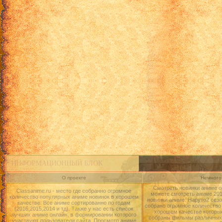
ИНФОРМАЦИОННЫЙ БЛОК
О проекте
Немного 
Смотреть новинки аниме о
Classanime.ru - место где собранно огромное
можете смотреть аниме 2015
количество популярных аниме новинок в хорошем
новинки аниме: Наруто2 сезо
качестве. Все аниме сортированно по годам
собрано огромное количество
(2016,2015,2014 и тд). Также у нас есть список
хорошем качестве которые
лучших аниме онлайн, в формировании которого
собраны фильмы различных 
участвуют пользователи сайта. Просмотр аниме