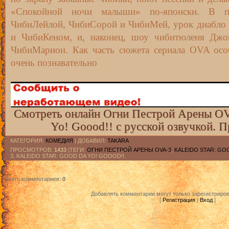
«Спокойной ночи малыши» по-японски. В п
ЧибиЛейлой, ЧибиСорой и ЧибиМей, урок диабло 
и ЧибиКеном, и, наконец, шоу чибитюленя Джо
ЧибиМарион. Как часть сюжета сериала OVA особ
очень познавательно
Смотреть онлайн Огни Пестрой Арены OVA-
Yo! Goood!! с русской озвучкой. 
КАТЕГОРИЯ
:
КОМЕДИЯ
|
ДОБАВИЛ
:
TAKARA
ПРОСМОТРОВ
:
1433
|ТЕГИ:
ОГНИ ПЕСТРОЙ АРЕНЫ OVA-3
,
KALEIDO STAR: GO
3, KALEIDO STAR: GOOD DA YO! GOOOD!!.
Всего комментариев
:
0
Добавлять комментарии могут только зарегистриро
[
Регистрация
|
Вход
]