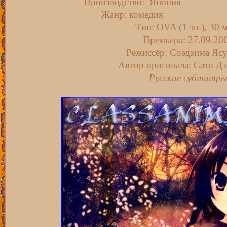
Производство: Япония
Жанр: комедия
Тип: OVA (1 эп.), 30 
Премьера: 27.09.20
Режиссёр: Соэдзима Яс
Автор оригинала: Сато Д
Русские субтитр