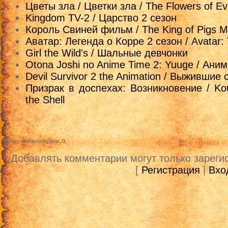
16 cерия [rutube]
Цветы зла / Цветки зла / The Flowers of Ev
Kingdom TV-2 / Царство 2 сезон
17 cерия [rutube]
Король Свиней фильм / The King of Pigs M
18 cерия [rutube]
Аватар: Легенда о Корре 2 сезон / Avatar: 
19 cерия [rutube]
Girl the Wild's / Шальные девчонки
Otona Joshi no Anime Time 2: Yuuge / Ани
20 cерия [rutube]
Devil Survivor 2 the Animation / Выжившие
21 cерия [rutube]
Призрак в доспехах: Возникновение / Kouk
22 cерия [rutube]
the Shell
23 cерия [rutube]
24 cерия [rutube]
25 cерия [rutube]
Всего комментариев
:
0
Добавлять комментарии могут только зареги
[
Регистрация
|
Вхо