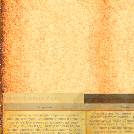
ИНФОРМАЦИОННЫЙ БЛОК
О проекте
Немного 
Смотреть новинки аниме о
Classanime.ru - место где собранно огромное
можете смотреть аниме 2015
количество популярных аниме новинок в хорошем
новинки аниме: Наруто2 сезо
качестве. Все аниме сортированно по годам
собрано огромное количество
(2016,2015,2014 и тд). Также у нас есть список
хорошем качестве которые
лучших аниме онлайн, в формировании которого
собраны фильмы различных 
участвуют пользователи сайта. Просмотр аниме