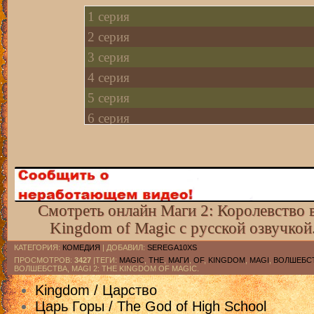
1 серия
2 серия
3 серия
4 серия
5 серия
6 серия
7 серия
8 cерия [rutube]
9 cерия [rutube]
10 cерия [rutube]
Смотреть онлайн Маги 2: Королевство в
11 cерия [rutube]
Kingdom of Magic с русской озвучкой
12 cерия [rutube]
КАТЕГОРИЯ
:
КОМЕДИЯ
|
ДОБАВИЛ
:
SEREGA10XS
13 cерия [rutube]
ПРОСМОТРОВ
:
3427
|ТЕГИ:
MAGIC
,
THE
,
МАГИ
,
OF
,
KINGDOM
,
MAGI
,
ВОЛШЕБС
ВОЛШЕБСТВА, MAGI 2: THE KINGDOM OF MAGIC.
14 cерия [rutube]
Kingdom / Царство
15 cерия [rutube]
Царь Горы / The God of High School