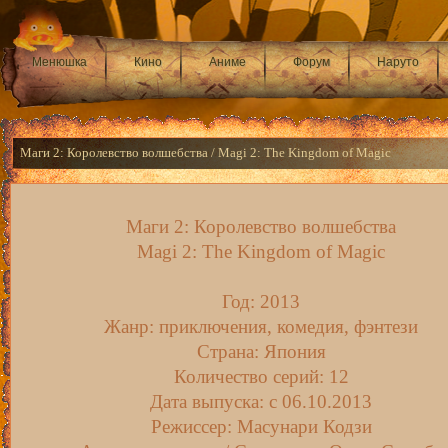
Менюшка
Кино
Аниме
Форум
Наруто
Маги 2: Королевство волшебства / Magi 2: The Kingdom of Magic
Маги 2: Королевство волшебства
Magi 2: The Kingdom of Magic
Год: 2013
Жанр: приключения, комедия, фэнтези
Страна: Япония
Количество серий: 12
Дата выпуска: c 06.10.2013
Режиссер: Масунари Кодзи