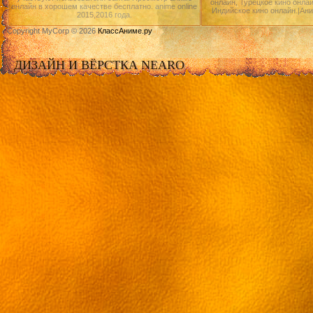
онлайн, Турецкое кино онлай
онлайн в хорошем качестве бесплатно. anime online
Индийское кино онлайн.|Ан
2015,2016 года.
Copyright MyCorp © 2026
КлассАниме.ру
ДИЗАЙН И ВЁРСТКА NEARO