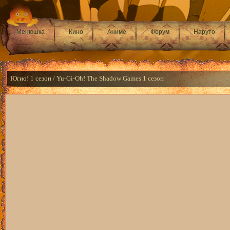
Менюшка
Кино
Аниме
Форум
Наруто
Югио! 1 сезон / Yu-Gi-Oh! The Shadow Games 1 сезон