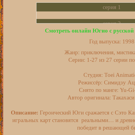
серия 1
серия 2
Смотреть онлайн Югио с русской 
серия 3
Год выпуска: 1998
Жанр: приключения, мистика
серия 4
Серии: 1-27 из 27 серии по
серия 5
Студия: Toei Animat
Режиссёр: Симидзу Ац
серия 6
Снято по манге: Yu-Gi
Автор оригинала: Такахаси
серия 7
Описание:
Героический Юги сражается с Сэто К
игральных карт становятся реальными… и древнее
серия 8
победит в решающей б