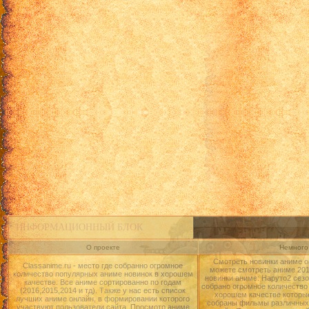
ИНФОРМАЦИОННЫЙ БЛОК
О проекте
Немного 
Смотреть новинки аниме о
Classanime.ru - место где собранно огромное
можете смотреть аниме 2015
количество популярных аниме новинок в хорошем
новинки аниме: Наруто2 сезо
качестве. Все аниме сортированно по годам
собрано огромное количество
(2016,2015,2014 и тд). Также у нас есть список
хорошем качестве которые
лучших аниме онлайн, в формировании которого
собраны фильмы различных 
участвуют пользователи сайта. Просмотр аниме