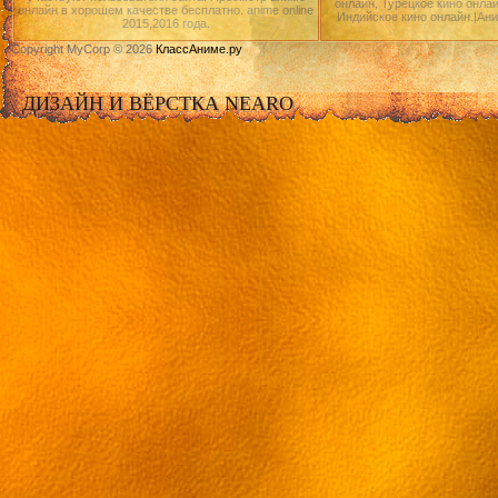
онлайн, Турецкое кино онлай
онлайн в хорошем качестве бесплатно. anime online
Индийское кино онлайн.|Ан
2015,2016 года.
Copyright MyCorp © 2026
КлассАниме.ру
ДИЗАЙН И ВЁРСТКА NEARO