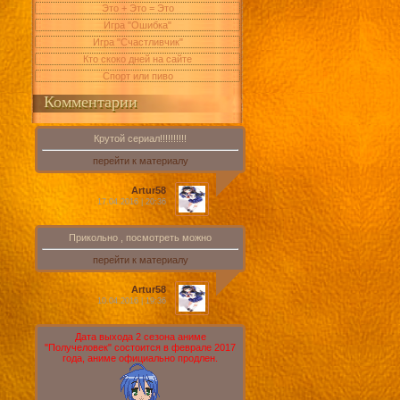
Это + Это = Это
Игра "Ошибка"
Игра "Счастливчик"
Кто скоко дней на сайте
Спорт или пиво
Комментарии
Крутой сериал!!!!!!!!!!
перейти к материалу
Artur58
17.04.2016 | 20:36
Прикольно , посмотреть можно
перейти к материалу
Artur58
10.04.2016 | 19:36
Дата выхода 2 сезона аниме
"Получеловек" состоится в феврале 2017
года, аниме официально продлен.