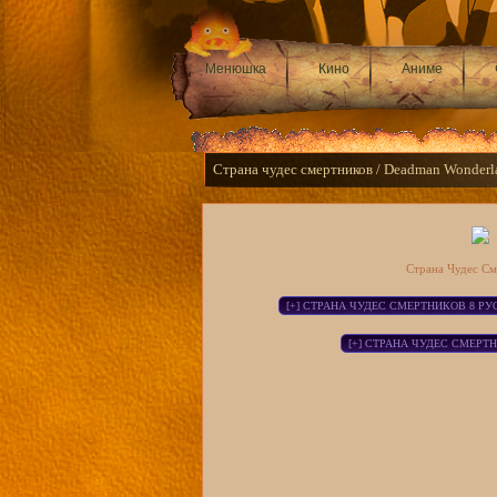
Менюшка
Кино
Аниме
Страна чудес смертников / Deadman Wonderla
Страна Чудес См