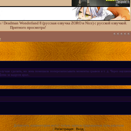
/ Deadman Wonderland 8 (русская озвучка ZORO и Nice) с русской озвучкой.
Притного просмотра!
2
олучше сделать, но лень помешала поперезаписывать моменты срывов и т. д. Через наушники
Дима за кадром арал..
Добавлять комментарии могут только зарегистрированные пользователи.
[
Регистрация
|
Вход
]