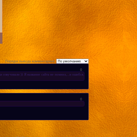
Порядок вывода комментариев:
0
 озвучивали )) Я название сайта не помнил,...и ошибся.
0