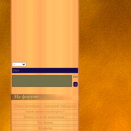
500
На форуме
Обмен баннерами с журналом Hatsuyume
Какие аниме посмотреть?
Вопрос ко всем мальчикам )
Топ Аниме
Флудилка