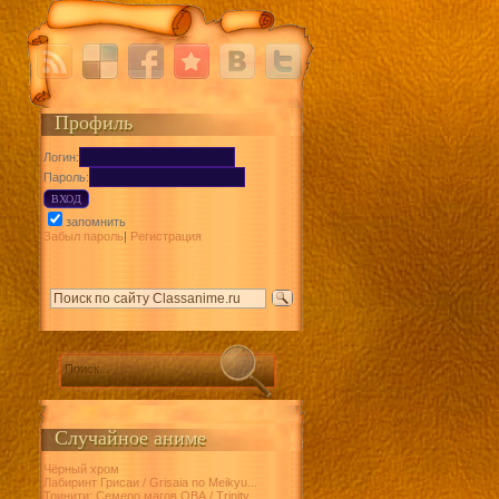
Профиль
Логин:
Пароль:
запомнить
Забыл пароль
|
Регистрация
Случайное аниме
Чёрный хром
Лабиринт Грисаи / Grisaia no Meikyu...
Тринити: Семеро магов ОВА / Trinity...