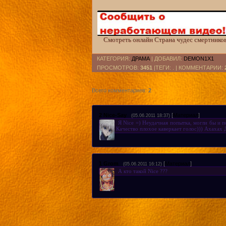
Смотреть онлайн Страна чудес смертников 
КАТЕГОРИЯ
:
ДРАМА
|
ДОБАВИЛ
:
DEMON1X1
ПРОСМОТРОВ
:
3451
|ТЕГИ: . |
КОММЕНТАРИИ
:
Всего комментариев
:
2
2
Nice-Say
[
Материал
]
(05.06.2011 18:37)
Я Nice =) Неудачная попытка, могли бы и п
Качество плохое каверкает голос))) Ахахах 
1
Grom
[
Материал
]
(05.06.2011 16:12)
А кто такой Nice ???