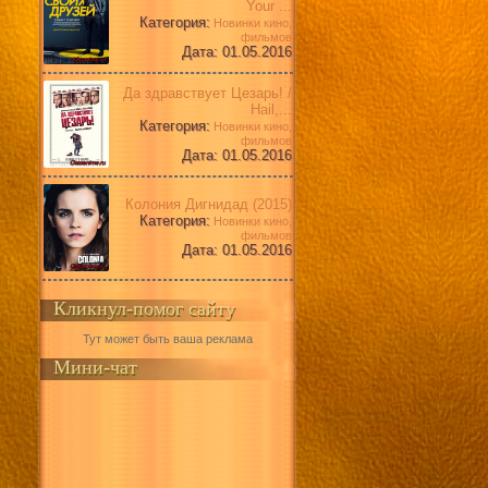
Your ...
Категория:
Новинки кино,
фильмов
Дата: 01.05.2016
Да здравствует Цезарь! /
Hail,...
Категория:
Новинки кино,
фильмов
Дата: 01.05.2016
Колония Дигнидад (2015)
Категория:
Новинки кино,
фильмов
Дата: 01.05.2016
Кликнул-помог сайту
Тут может быть ваша реклама
Мини-чат