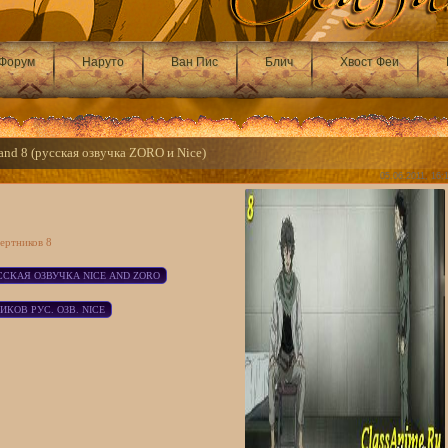
Форум
Наруто
Ван Пис
Блич
Хвост Феи
nd 8 (русская озвучка ZORO и Nice)
05.06.2011, 16:
ертников 8