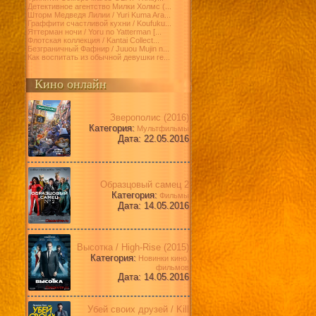
Детективное агентство Милки Холмс (...
Шторм Медведя Лилии / Yuri Kuma Ara...
Граффити счастливой кухни / Koufuku...
Яттерман ночи / Yoru no Yatterman [...
Флотская коллекция / Kantai Collect...
Безграничный Фафнир / Juuou Mujin n...
Как воспитать из обычной девушки ге...
Кино онлайн
Зверополис (2016)
Категория:
Мультфильмы
Дата: 22.05.2016
Образцовый самец 2
Категория:
Фильмы
Дата: 14.05.2016
Высотка / High-Rise (2015)
Категория:
Новинки кино,
фильмов
Дата: 14.05.2016
Убей своих друзей / Kill