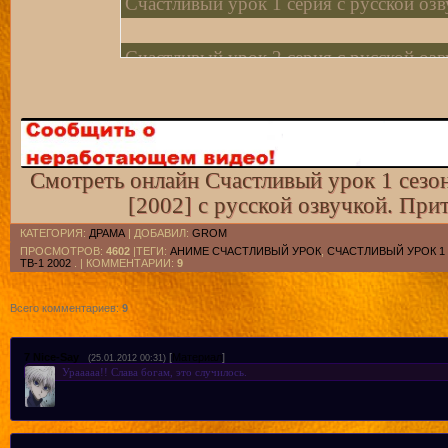
Счастливый урок 1 серия с русской оз
Счастливый урок 2 серия с русской оз
Счастливый урок 3 серия с русской оз
Смотреть онлайн Счастливый урок 1 сезон
[2002] с русской озвучкой. При
КАТЕГОРИЯ
:
ДРАМА
|
ДОБАВИЛ
:
GROM
ПРОСМОТРОВ
:
4602
|ТЕГИ:
АНИМЕ СЧАСТЛИВЫЙ УРОК
,
СЧАСТЛИВЫЙ УРОК 1
ТВ-1 2002
. |
КОММЕНТАРИИ
:
9
Всего комментариев
:
9
7
Nice-Say
[
Материал
]
(25.01.2012 00:31)
Урааааа!! Слава богам, это случилось.