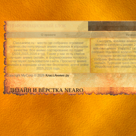
ИНФОРМАЦИОННЫЙ БЛОК
О проекте
Немног
Смотреть новинки аниме 
Classanime.ru - место где собранно огромное
можете смотреть аниме 20
количество популярных аниме новинок в хорошем
новинки аниме: Наруто2 се
качестве. Все аниме сортированно по годам
собрано огромное количест
(2016,2015,2014 и тд). Также у нас есть список
хорошем качестве котор
лучших аниме онлайн, в формировании которого
собраны фильмы различны
участвуют пользователи сайта. Просмотр аниме
онлайн, Турецкое кино онл
онлайн в хорошем качестве бесплатно. anime online
Индийское кино онлайн.|А
2015,2016 года.
Copyright MyCorp © 2026
КлассАниме.ру
ДИЗАЙН И ВЁРСТКА NEARO