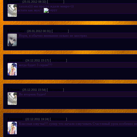
8
Svave
[
Материал
]
(25.01.2012 08:32)
хахаха))) мы просто ждали микро=))
кстати как звук??
9
Nice-Say
[
Материал
]
(26.01.2012 00:31)
Норм, я обычно внимания сильно не заострял.
5
reontok
[
Материал
]
(24.12.2011 15:17)
когда будет 3 серия???
6
Svave
[
Материал
]
(25.12.2011 15:54)
Во вторник будет!
4
reontok
[
Материал
]
(22.12.2011 19:24)
Классная озвучка!!! супер что начали озвучивать Счастливый урок особенно н