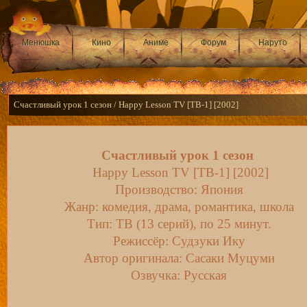
Менюшка
Кино
Аниме
Форум
Наруто
Счастливый урок 1 сезон / Happy Lesson TV [ТВ-1] [2002]
Счастливый урок 1 сезон
Happy Lesson TV [ТВ-1] [2002]
Производство: Япония
Жанр: комедия, драма, романтика, школа
Тип: ТВ (13 серий), по 25 минут.
Режиссёр: Судзуки Ику
Автор оригинала: Сасаки Муцуми
Озвучка: Русская