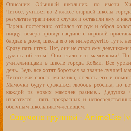
Описание: Обычный школьник, по имени Хит
Читосе, учиться во 2 классе старшей школы город
результате трагичного случая и оставили ему в на
Парень постепенно отбился от рук и обрел холос
пиццу, вечера провод наедине с игровой пристав
бардак в доме, школа его не интересуетНо тут к н
Сразу пять штук. Нет, они не стали ему девушками 
думать об этом! Они стали его мамочками! По 
учительницами в школе города Коёми. Все уроки
день. Ведь все хотят бороться за звание лучшей м
Читосе как своего мальчика, опекать его и помога
Мамочки будут сражаться любовь ребенка, но во
каждой из новых мамочек разные... Дедушка 
извертелся - пять прекрасных и непосредственн
обычным школьником-ленивцем.
Озвучено группой - AnimeUse [vk