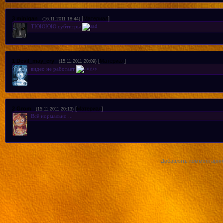
3
minigan
[
Материал
]
(16.11.2011 18:44)
ТЮЮЮЮ субтитры
1
Devil_may_cry
[
Материал
]
(15.11.2011 20:09)
видео не работает
2
Grom
[
Материал
]
(15.11.2011 20:13)
Всё нормально ...
Добавлять комментарии 