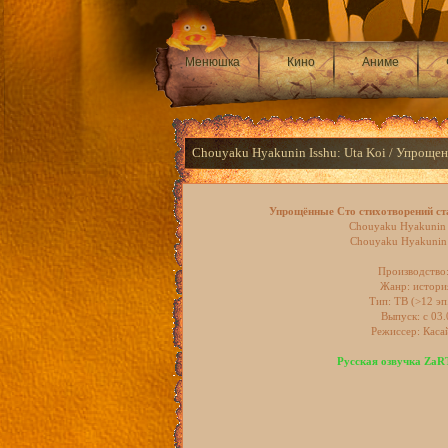
Менюшка
Кино
Аниме
Chouyaku Hyakunin Isshu: Uta Koi / Упроще
Упрощённые Сто стихотворений ст
Chouyaku Hyakunin I
Chouyaku Hyakunin 
Производство
Жанр: истори
Тип: ТВ (>12 эп.
Выпуск: c 03
Режиссер: Каса
Русская озвучка ZaR