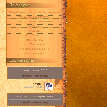
На форуме
Обмен баннерами с журналом Hatsuyume
Какие аниме посмотреть?
Вопрос ко всем мальчикам )
Топ Аниме
Флудилка
Это + Это = Это
Игра "Ошибка"
Игра "Счастливчик"
Кто скоко дней на сайте
Спорт или пиво
Комментарии
Крутой сериал!!!!!!!!!!
перейти к материалу
Artur58
17.04.2016 | 20:36
Прикольно , посмотреть можно
перейти к материалу