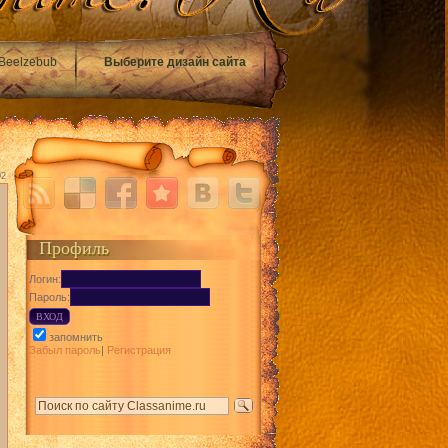
Beelzebub
Выберите дизайн сайта
02
Профиль
Логин:
Пароль:
запомнить
Забыл пароль
|
Регистрация