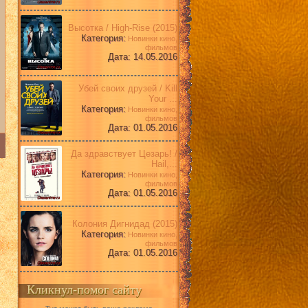
Высотка / High-Rise (2015)
Категория:
Новинки кино,
фильмов
Дата: 14.05.2016
Убей своих друзей / Kill
Your ...
Категория:
Новинки кино,
фильмов
Дата: 01.05.2016
Да здравствует Цезарь! /
Hail,...
Категория:
Новинки кино,
фильмов
Дата: 01.05.2016
Колония Дигнидад (2015)
Категория:
Новинки кино,
фильмов
Дата: 01.05.2016
Кликнул-помог сайту