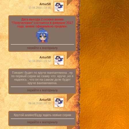
Artur58
10.04.2016 | 19:36
Дата выхода 2 сезона аниме
"Получеловек" состоится в феврале 2017
года, аниме официально продлен.
перейти к материалу
Artur58
10.04.2016 | 19:12
Говорят будет по круче ванпанчмена , ну
по первый серии не скажу что круче ,но я
надеюсь , что он на самом деле будет
круче ванпанчмена.
перейти к материалу
Artur58
08.04.2016 | 19:31
Крутой аниме!Буду ждать новые серии
перейти к материалу