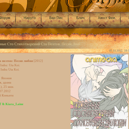
Форум
Наруто
Ван Пис
Блич
Хвост Феи
нные Сто Стихотворений Ста Поэтов: Песни Люб...
05.10.2012, 18:
а поэтов: Песня любви
[2012]
sshu: Uta Koi.
Isshu Uta Koi.
: Япония
я, драма
), 25 мин.
.07.2012
й Кэнъити
T & Kiara_Laine