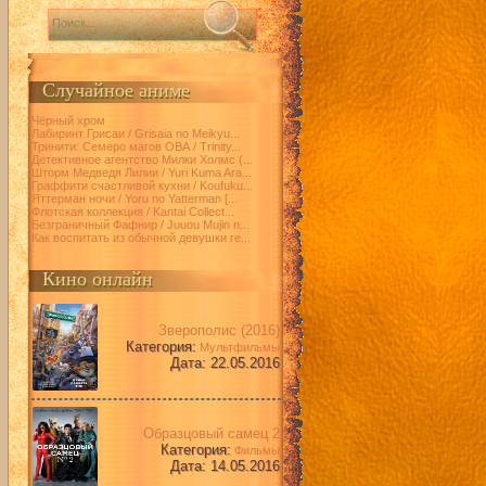
Случайное аниме
Чёрный хром
Лабиринт Грисаи / Grisaia no Meikyu...
Тринити: Семеро магов ОВА / Trinity...
Детективное агентство Милки Холмс (...
Шторм Медведя Лилии / Yuri Kuma Ara...
Граффити счастливой кухни / Koufuku...
Яттерман ночи / Yoru no Yatterman [...
Флотская коллекция / Kantai Collect...
Безграничный Фафнир / Juuou Mujin n...
Как воспитать из обычной девушки ге...
Кино онлайн
Зверополис (2016)
Категория:
Мультфильмы
Дата: 22.05.2016
Образцовый самец 2
Категория:
Фильмы
Дата: 14.05.2016