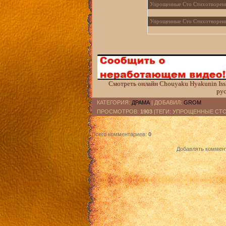
Упрощенные Сто Стихотворени
Упрощенные Сто Стихотворени
Упрощенные Сто Стихотворени
Упрощенные Сто Стихотворени
Упрощенные Сто Стихотворени
Смотреть онлайн Chouyaku Hyakunin Iss
Упрощенные Сто Стихотворени
рус
КАТЕГОРИЯ
:
ДРАМА
|
ДОБАВИЛ
:
GROM
Упрощенные Сто Стихотворени
ПРОСМОТРОВ
:
1903
|ТЕГИ: УПРОЩЕННЫЕ СТ
Упрощенные Сто Стихотворени
Всего комментариев
:
0
Упрощенные Сто Стихотворени
Добавлять коммент
Упрощенные Сто Стихотворени
Упрощенные Сто Стихотворени
Упрощенные Сто Стихотворени
Упрощенные Сто Стихотворени