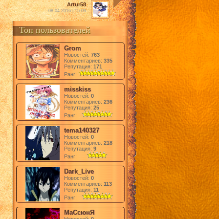
Artur58
08.04.2016 | 15:09
Топ пользователей
Grom
Новостей:
763
Комментариев:
335
Репутация:
171
Ранг:
misskiss
Новостей:
0
Комментариев:
236
Репутация:
25
Ранг:
tema140327
Новостей:
0
Комментариев:
218
Репутация:
9
Ранг:
Dark_Live
Новостей:
0
Комментариев:
113
Репутация:
11
Ранг:
МаСсюнЯ